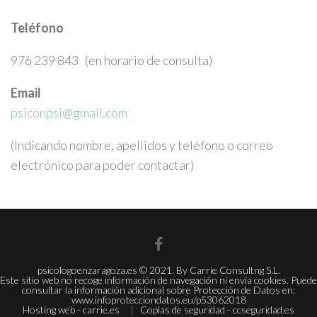
Teléfono
976 239 843 (en horario de consulta)
Email
psiconpsi@gmail.com
(Indicando nombre, apellidos y teléfono o correo
electrónico para poder contactar)
psicologoenzaragoza.es © 2021. By Carrie Consultng S.L.
Este sitio web no recoge información de navegación ni envía cookies. Puede
consultar la información adicional sobre Protección de Datos en:
www.infoprotecciondatos.eu/p53062018
Hosting web - carrie.es
|
Copias de seguridad - ccseguridad.es